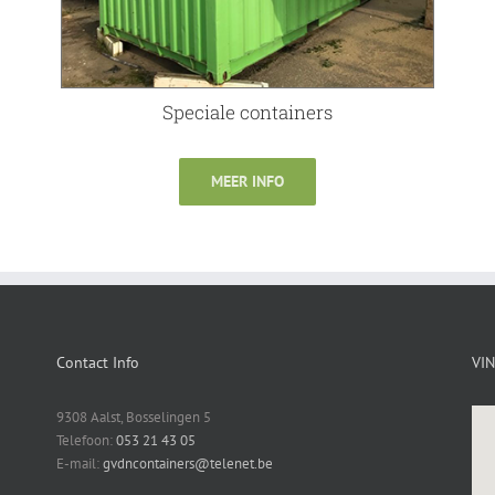
Speciale containers
MEER INFO
Contact Info
VI
9308 Aalst, Bosselingen 5
Telefoon:
053 21 43 05
E-mail:
gvdncontainers@telenet.be