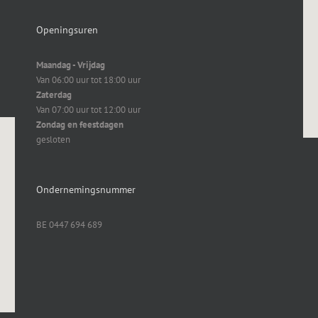
Openingsuren
Maandag - Vrijdag
Van 06:00 uur tot 18:00 uur
Zaterdag
Van 07:00 uur tot 12:00 uur
Zondag en feestdagen
gesloten
Ondernemingsnummer
BE 0447 694 689