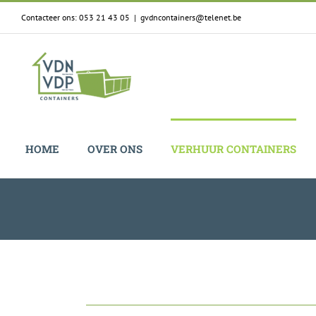
Skip
Contacteer ons: 053 21 43 05
|
gvdncontainers@telenet.be
to
content
HOME
OVER ONS
VERHUUR CONTAINERS