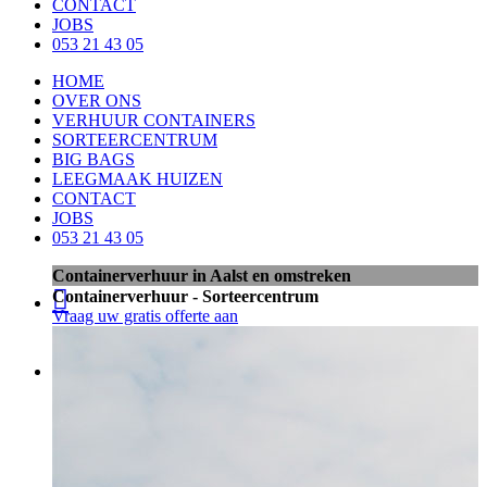
CONTACT
JOBS
053 21 43 05
HOME
OVER ONS
VERHUUR CONTAINERS
SORTEERCENTRUM
BIG BAGS
LEEGMAAK HUIZEN
CONTACT
JOBS
053 21 43 05
Containerverhuur in Aalst en omstreken

Containerverhuur - Sorteercentrum
Vraag uw gratis offerte aan
