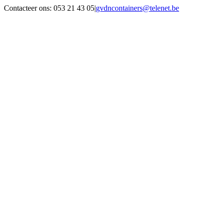
Skip
Contacteer ons: 053 21 43 05
|
gvdncontainers@telenet.be
to
Facebook
content