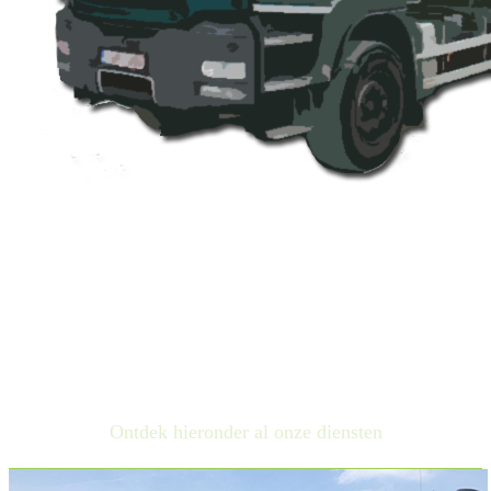
VAN DEN NEST
CONTAINERS STAAT
GARANT VOOR
UITSTEKENDE SERVICE
Ontdek hieronder al onze diensten