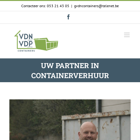
Skip
Contacteer ons: 053 21 43 05
|
gvdncontainers@telenet.be
to
content
Facebook
UW PARTNER IN
CONTAINERVERHUUR